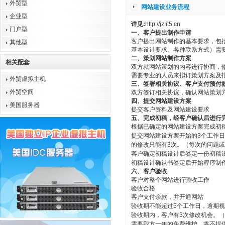
外贸型
网站建设业务流程
企业型
详见:
http://jz.it5.cn
门户型
一、客户提出制作申请
客户提出网站制作的基本要求，包
其他型
基本设计要求、各种联系方式）需
二、策划网站制作方案
相关配套
双方就网站策划的内容进行协商，
需要专业的人员来拟订策划方案及
外贸虚拟主机
三、签署相关协议、客户支付预付
外贸空间
双方签订相关协议，确认网站策划方
四、提交网站建设方案
美国服务器
提交客户资料及网站建设要求
五、完成初稿，经客户确认后进行
根据已确定的网站建设方案完成初稿
提交网站建设方案开始的3个工作
的修改只能有3次。（每次的问题
客户确定初稿设计后签定一份初稿
初稿设计确认书签定后开始程序制
六、客户验收
客户对整个网站进行验收工作
验收合格
客户支付余款，并开通网站
验收期不能超过5个工作日，逾期
验收期内，客户有3次修改机会。
需要我方一年的免费维护，将不提