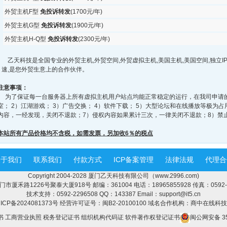
外贸主机F型
免投诉转发
(1700元/年)
外贸主机G型
免投诉转发
(1900元/年)
外贸主机H-Q型
免投诉转发
(2300元/年)
乙天科技是全国专业的外贸主机,外贸空间,外贸虚拟主机,美国主机,美国空间,独立I
速,是您外贸生意上的合作伙伴。
注意事项：
为了保证每一台服务器上所有虚拟主机用户站点均能正常稳定的运行，在我司申请的
室； 2）江湖游戏； 3）广告交换； 4）软件下载； 5）大型论坛和在线播放等极为
内容，一经发现，关闭不退款；7）侵权内容如果累计三次，一律关闭不退款；8）禁
本站所有产品价格均不含税，如需发票，另加收6％的税点
关于我们
联系我们
付款方式
ICP备案管理
法律法规
代理合
Copyright 2004-2028 厦门乙天科技有限公司（www.2996.com)
市厦禾路1226号聚泰大厦918号 邮编：361004 电话：18965855928 传真：0592-2
技术支持：0592-2296508 QQ：143387 Email：support@it5.cn
P备2024081373号 经营许可证号：闽B2-20100100
域名合作机构：商中在线科技
书
工商营业执照
税务登记证书
组织机构代码证
软件著作权登记证书
闽公网安备 35